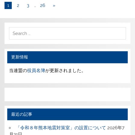
1
2
3
…
26
»
更新情報
当連盟の
役員名簿
が更新されました。
最近の記事
「令和８年熊本地震対策室」の設置について
2026年7
月31日