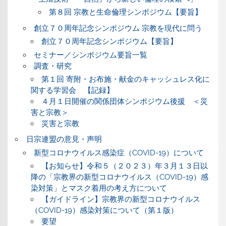
第８回 宗教と生命倫理シンポジウム【要旨】
創立７０周年記念シンポジウム 宗教を現代に問う
創立７０周年記念シンポジウム【要旨】
セミナー／シンポジウム要旨一覧
調査・研究
第１回 寄附・お布施・献金のキャッシュレス化に
関する学習会 【記録】
４月１日開催の関係団体シンポジウム後援 ＜災
害と宗教＞
災害と宗教
日宗連盟の意見・声明
新型コロナウイルス感染症（COVID-19）について
【お知らせ】令和５（２０２３）年３月１３日以
降の「宗教界の新型コロナウイルス（COVID-19）感
染対策」とマスク着用の考え方について
【ガイドライン】宗教界の新型コロナウイルス
（COVID-19）感染対策について（第１版）
要望