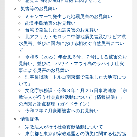
意見２ 特別の教科 道徳 に関すること
災害等のお見舞い
ミャンマーで発生した地震災害のお見舞い
能登半島地震のお見舞い
台湾で発生した地震災害のお見舞い
北アフリカ・モロッコ中部地震災害及びリビア洪
水災害、並びに国内における相次ぐ自然災害につい
て
令和５（2023）年台風６号、７号による被害のお
見舞い、並びに、ハワイ・マウイ島のラハイナ山火
事による災害のお見舞い
理事長談話「トルコ南東部で発生した大地震につ
いて」
文化庁宗務課・令和３年１月２５日事務連絡 「宗
教法人が行う社会貢献活動について（情報提供）」
の周知と論点整理（ガイドライン）
令和２年７月豪雨被害へのお見舞い
情報提供
宗教法人が行う社会貢献活動について
東京都と東京都宗教連盟との防災に関する包括協