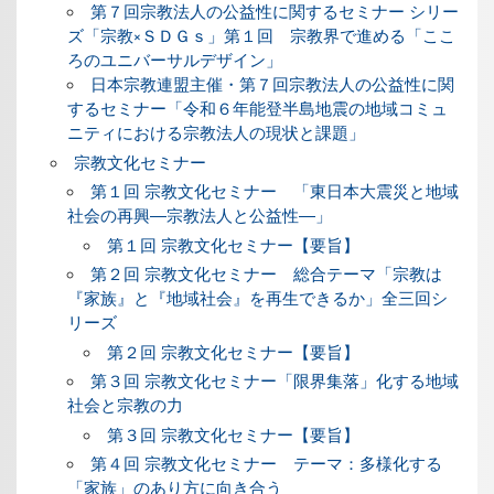
第７回宗教法人の公益性に関するセミナー シリー
ズ「宗教×ＳＤＧｓ」第１回 宗教界で進める「ここ
ろのユニバーサルデザイン」
日本宗教連盟主催・第７回宗教法人の公益性に関
するセミナー「令和６年能登半島地震の地域コミュ
ニティにおける宗教法人の現状と課題」
宗教文化セミナー
第１回 宗教文化セミナー 「東日本大震災と地域
社会の再興―宗教法人と公益性―」
第１回 宗教文化セミナー【要旨】
第２回 宗教文化セミナー 総合テーマ「宗教は
『家族』と『地域社会』を再生できるか」全三回シ
リーズ
第２回 宗教文化セミナー【要旨】
第３回 宗教文化セミナー「限界集落」化する地域
社会と宗教の力
第３回 宗教文化セミナー【要旨】
第４回 宗教文化セミナー テーマ：多様化する
「家族」のあり方に向き合う