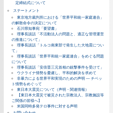
定締結式について
ステートメント
東京地方裁判所における「世界平和統一家庭連合」
の解散命令の決定について
石川県知事宛「要望書」
理事長談話「不活動法人の問題と、適正な管理運営
の推進について」
理事長談話「トルコ南東部で発生した大地震につい
て」
理事長談話「世界平和統一家庭連合」をめぐる問題
について
理事長談話「安倍晋三元首相の銃撃事件を受けて」
ウクライナ情勢を憂慮し、平和的解決を求めて
非暴力による世界平和実現のための声明 ― チベッ
ト情勢をめぐって
東日本大震災について（声明・関連情報）
【東日本大震災で被災された宗教法人、宗教施設等
ご関係の皆様へ】
米国同時多発テロ事件に対する声明
お問い合わせ