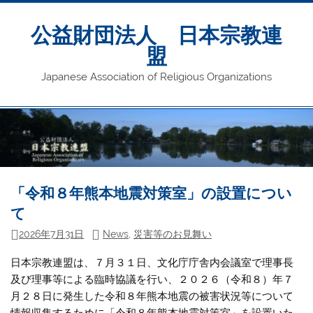
Skip
to
content
公益財団法人 日本宗教連
盟
Japanese Association of Religious Organizations
「令和８年熊本地震対策室」の設置につい
て
2026年7月31日
News
,
災害等のお見舞い
日本宗教連盟は、７月３１日、文化庁庁舎内会議室で理事長
及び理事等による臨時協議を行い、２０２６（令和８）年７
月２８日に発生した令和８年熊本地震の被害状況等について
情報収集するために「令和８年熊本地震対策室」を設置いた