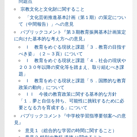
問題点
宗教文化と文化財に関すること
「文化芸術推進基本計画（第１期）の策定につい
て（中間報告）」への意見
パブリックコメント『第３期教育振興基本計画策定
に向けた基本的な考え方への意見』
Ｉ 教育をめぐる現状と課題「３．教育の目指す
べき姿」（２～３頁）について
Ｉ 教育をめぐる現状と課題「４．社会の現状や
２０３０年以降の変化等を踏まえ、取り組むべき課
題」
Ｉ 教育をめぐる現状と課題「５．国際的な教育
政策の動向」について
ＩＩ 今後の教育政策に関する基本的な方針
「１．夢と自信を持ち、可能性に挑戦するために必
要となる力を育成する」について
パブリックコメント『中学校学習指導要領案への意
見』
意見１（総合的な学習の時間に関すること）