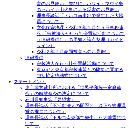
害のお見舞い、並びに、ハワイ・マウイ島
のラハイナ山火事による災害のお見舞い
理事長談話「トルコ南東部で発生した大地
震について」
文化庁宗務課・令和３年１月２５日事務連
絡 「宗教法人が行う社会貢献活動について
（情報提供）」の周知と論点整理（ガイド
ライン）
令和２年７月豪雨被害へのお見舞い
情報提供
宗教法人が行う社会貢献活動について
東京都と東京都宗教連盟との防災に関する
包括協定締結式について
ステートメント
東京地方裁判所における「世界平和統一家庭連
合」の解散命令の決定について
石川県知事宛「要望書」
理事長談話「不活動法人の問題と、適正な管理運
営の推進について」
理事長談話「トルコ南東部で発生した大地震につ
いて」