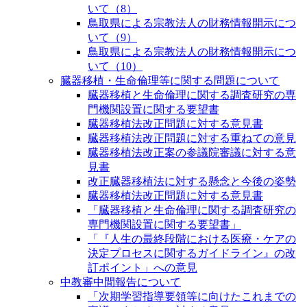
いて（8）
鳥取県による宗教法人の財務情報開示につ
いて（9）
鳥取県による宗教法人の財務情報開示につ
いて（10）
臓器移植・生命倫理等に関する問題について
臓器移植と生命倫理に関する調査研究の専
門機関設置に関する要望書
臓器移植法改正問題に対する意見書
臓器移植法改正問題に対する重ねての意見
臓器移植法改正案の参議院審議に対する意
見書
改正臓器移植法に対する懸念と今後の姿勢
臓器移植法改正問題に対する意見書
「臓器移植と生命倫理に関する調査研究の
専門機関設置に関する要望書」
「『人生の最終段階における医療・ケアの
決定プロセスに関するガイドライン』の改
訂ポイント」への意見
中教審中間報告について
「次期学習指導要領等に向けたこれまでの