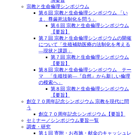
演要旨
宗教と生命倫理シンポジウム
第６回 宗教と生命倫理シンポジウム 「い
ま、尊厳死法制化を問う」
第６回 宗教と生命倫理シンポジウム
【要旨】
第７回 宗教と生命倫理シンポジウムの開催
について「生殖補助医療の法制化を考える
―現状と課題」
第７回 宗教と生命倫理シンポジウム
【要旨】
第８回 宗教と生命倫理シンポジウム テー
マ 「生殖技術―『自然』から新しい倫理
の模索へ」
第８回 宗教と生命倫理シンポジウム
【要旨】
創立７０周年記念シンポジウム 宗教を現代に問
う
創立７０周年記念シンポジウム【要旨】
セミナー／シンポジウム要旨一覧
調査・研究
第１回 寄附・お布施・献金のキャッシュレ