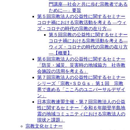
門講座―社会と共に歩む宗教者である
ために―」要旨
第５回宗教法人の公益性に関するセミナー
コロナ禍における宗教活動を考える ―ウィ
ズ・コロナの時代の宗教の在り方―
第５回宗教の公益性に関するセミナー
コロナ禍における宗教活動を考える―
ウィズ・コロナの時代の宗教の在り方
―【概要】
第６回宗教法人の公益性に関するセミナー
「防災・減災、災害時の地域協力 社寺教
会施設の活用を考える」
第７回宗教法人の公益性に関するセミナー
シリーズ「宗教×ＳＤＧｓ」第１回 宗教
界で進める「こころのユニバーサルデザイ
ン」
日本宗教連盟主催・第７回宗教法人の公益
性に関するセミナー「令和６年能登半島地
震の地域コミュニティにおける宗教法人の
現状と課題」
宗教文化セミナー