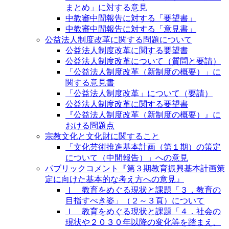
まとめ」に対する意見
中教審中間報告に対する「要望書」
中教審中間報告に対する「意見書」
公益法人制度改革に関する問題について
公益法人制度改革に関する要望書
公益法人制度改革について（質問と要請）
「公益法人制度改革（新制度の概要）」に
関する意見書
「公益法人制度改革」について（要請）
公益法人制度改革に関する要望書
『公益法人制度改革（新制度の概要）』に
おける問題点
宗教文化と文化財に関すること
「文化芸術推進基本計画（第１期）の策定
について（中間報告）」への意見
パブリックコメント『第３期教育振興基本計画策
定に向けた基本的な考え方への意見』
Ｉ 教育をめぐる現状と課題「３．教育の
目指すべき姿」（２～３頁）について
Ｉ 教育をめぐる現状と課題「４．社会の
現状や２０３０年以降の変化等を踏まえ、