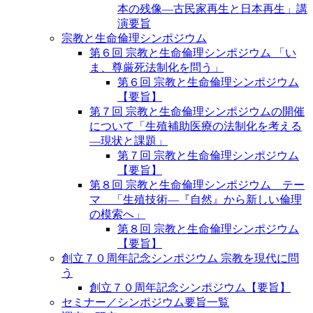
本の残像―古民家再生と日本再生」講
演要旨
宗教と生命倫理シンポジウム
第６回 宗教と生命倫理シンポジウム 「い
ま、尊厳死法制化を問う」
第６回 宗教と生命倫理シンポジウム
【要旨】
第７回 宗教と生命倫理シンポジウムの開催
について「生殖補助医療の法制化を考える
―現状と課題」
第７回 宗教と生命倫理シンポジウム
【要旨】
第８回 宗教と生命倫理シンポジウム テー
マ 「生殖技術―『自然』から新しい倫理
の模索へ」
第８回 宗教と生命倫理シンポジウム
【要旨】
創立７０周年記念シンポジウム 宗教を現代に問
う
創立７０周年記念シンポジウム【要旨】
セミナー／シンポジウム要旨一覧