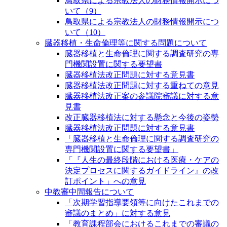
鳥取県による宗教法人の財務情報開示につ
いて（9）
鳥取県による宗教法人の財務情報開示につ
いて（10）
臓器移植・生命倫理等に関する問題について
臓器移植と生命倫理に関する調査研究の専
門機関設置に関する要望書
臓器移植法改正問題に対する意見書
臓器移植法改正問題に対する重ねての意見
臓器移植法改正案の参議院審議に対する意
見書
改正臓器移植法に対する懸念と今後の姿勢
臓器移植法改正問題に対する意見書
「臓器移植と生命倫理に関する調査研究の
専門機関設置に関する要望書」
「『人生の最終段階における医療・ケアの
決定プロセスに関するガイドライン』の改
訂ポイント」への意見
中教審中間報告について
「次期学習指導要領等に向けたこれまでの
審議のまとめ」に対する意見
「教育課程部会におけるこれまでの審議の