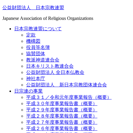
Skip
公益財団法人 日本宗教連盟
to
content
Japanese Association of Religious Organizations
日本宗教連盟について
定款
機構図
役員等名簿
協賛団体
教派神道連合会
日本キリスト教連合会
公益財団法人 全日本仏教会
神社本庁
公益財団法人 新日本宗教団体連合会
日宗連の事業
平成３１／令和元年度事業報告（概要）
平成３０年度事業報告書（概要）
平成２９年度事業報告書（概要）
平成２８年度事業報告書（概要）
平成２７年度事業報告書（概要）
平成２６年度事業報告書（概要）