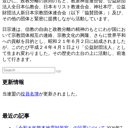
並びに、政教分離の原則のもと、教派神道連合会、公益財団
法人全日本仏教会、日本キリスト教連合会、神社本庁、公益
財団法人新日本宗教団体連合会（以下「協賛団体」）及び、
その他の団体と緊密に提携しながら活動しています。
日宗連は、信教の自由と政教分離の精神のもとにわが国にお
いて宗教団体相互の連絡、宗教文化の興隆、さらに世界平和
への貢献を目的とし、昭和２１年６月２日に結成されました
が、このたび平成２４年４月１日より「公益財団法人」とし
て生まれ変わりました。その歴史の土台の上に活動し、前進
して行きます。
Search
for:
更新情報
当連盟の
役員名簿
が更新されました。
最近の記事
「令和８年熊本地震対策室」の設置について
2026年7