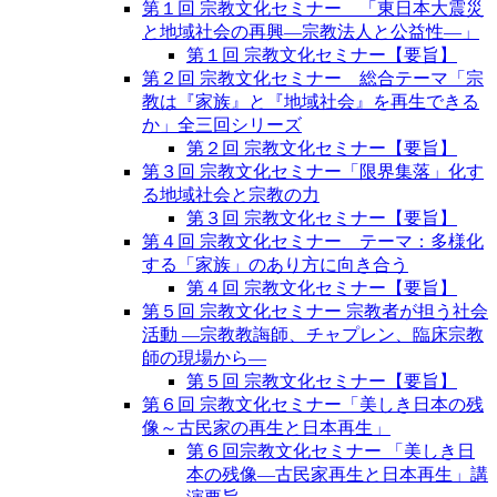
第１回 宗教文化セミナー 「東日本大震災
と地域社会の再興―宗教法人と公益性―」
第１回 宗教文化セミナー【要旨】
第２回 宗教文化セミナー 総合テーマ「宗
教は『家族』と『地域社会』を再生できる
か」全三回シリーズ
第２回 宗教文化セミナー【要旨】
第３回 宗教文化セミナー「限界集落」化す
る地域社会と宗教の力
第３回 宗教文化セミナー【要旨】
第４回 宗教文化セミナー テーマ：多様化
する「家族」のあり方に向き合う
第４回 宗教文化セミナー【要旨】
第５回 宗教文化セミナー 宗教者が担う社会
活動 ―宗教教誨師、チャプレン、臨床宗教
師の現場から―
第５回 宗教文化セミナー【要旨】
第６回 宗教文化セミナー「美しき日本の残
像～古民家の再生と日本再生」
第６回宗教文化セミナー 「美しき日
本の残像―古民家再生と日本再生」講