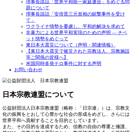
理事長談話「世界平和統一家庭連合」をめぐる問
題について
理事長談話「安倍晋三元首相の銃撃事件を受け
て」
ウクライナ情勢を憂慮し、平和的解決を求めて
非暴力による世界平和実現のための声明 ― チベ
ット情勢をめぐって
東日本大震災について（声明・関連情報）
【東日本大震災で被災された宗教法人、宗教施設
等ご関係の皆様へ】
米国同時多発テロ事件に対する声明
お問い合わせ
日本宗教連盟について
公益財団法人日本宗教連盟（略称：「日宗連」）は、宗教文
化の振興をとおして心豊かな社会の形成をめざし、さらには
世界平和へ貢献することを目的としています。
また、その目的を達成するため、信教の自由の尊重と擁護、