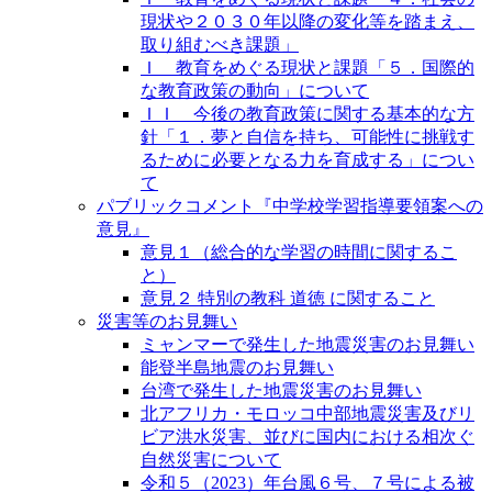
現状や２０３０年以降の変化等を踏まえ、
取り組むべき課題」
Ｉ 教育をめぐる現状と課題「５．国際的
な教育政策の動向」について
ＩＩ 今後の教育政策に関する基本的な方
針「１．夢と自信を持ち、可能性に挑戦す
るために必要となる力を育成する」につい
て
パブリックコメント『中学校学習指導要領案への
意見』
意見１（総合的な学習の時間に関するこ
と）
意見２ 特別の教科 道徳 に関すること
災害等のお見舞い
ミャンマーで発生した地震災害のお見舞い
能登半島地震のお見舞い
台湾で発生した地震災害のお見舞い
北アフリカ・モロッコ中部地震災害及びリ
ビア洪水災害、並びに国内における相次ぐ
自然災害について
令和５（2023）年台風６号、７号による被