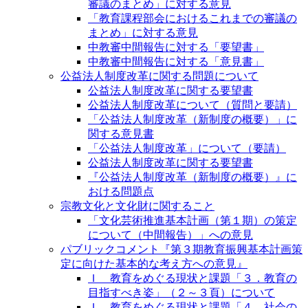
審議のまとめ」に対する意見
「教育課程部会におけるこれまでの審議の
まとめ」に対する意見
中教審中間報告に対する「要望書」
中教審中間報告に対する「意見書」
公益法人制度改革に関する問題について
公益法人制度改革に関する要望書
公益法人制度改革について（質問と要請）
「公益法人制度改革（新制度の概要）」に
関する意見書
「公益法人制度改革」について（要請）
公益法人制度改革に関する要望書
『公益法人制度改革（新制度の概要）』に
おける問題点
宗教文化と文化財に関すること
「文化芸術推進基本計画（第１期）の策定
について（中間報告）」への意見
パブリックコメント『第３期教育振興基本計画策
定に向けた基本的な考え方への意見』
Ｉ 教育をめぐる現状と課題「３．教育の
目指すべき姿」（２～３頁）について
Ｉ 教育をめぐる現状と課題「４．社会の