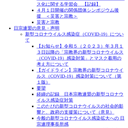
ス化に関する学習会 【記録】
４月１日開催の関係団体シンポジウム後
援 ＜災害と宗教＞
災害と宗教
日宗連盟の意見・声明
新型コロナウイルス感染症（COVID-19）につい
て
【お知らせ】令和５（２０２３）年３月１
３日以降の「宗教界の新型コロナウイルス
（COVID-19）感染対策」とマスク着用の
考え方について
【ガイドライン】宗教界の新型コロナウイ
ルス（COVID-19）感染対策について（第
１版）
要望
経緯の記録 日本宗教連盟の新型コロナウ
イルス感染症対策
このたびの新型コロナウイルスの社会的影
響と、政府の支援策について（意見）
今般の新型コロナウイルス感染拡大への 日
宗連理事長所感