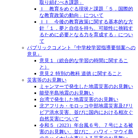
取り組むべき課題」
Ｉ 教育をめぐる現状と課題「５．国際的
な教育政策の動向」について
ＩＩ 今後の教育政策に関する基本的な方
針「１．夢と自信を持ち、可能性に挑戦す
るために必要となる力を育成する」につい
て
パブリックコメント『中学校学習指導要領案への
意見』
意見１（総合的な学習の時間に関するこ
と）
意見２ 特別の教科 道徳 に関すること
災害等のお見舞い
ミャンマーで発生した地震災害のお見舞い
能登半島地震のお見舞い
台湾で発生した地震災害のお見舞い
北アフリカ・モロッコ中部地震災害及びリ
ビア洪水災害、並びに国内における相次ぐ
自然災害について
令和５（2023）年台風６号、７号による被
害のお見舞い、並びに、ハワイ・マウイ島