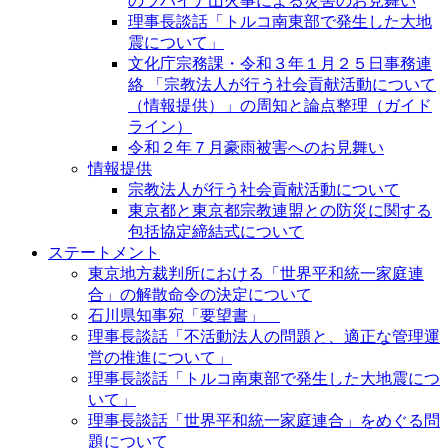
のラハイナ山火事による災害のお見舞い
理事長談話「トルコ南東部で発生した大地
震について」
文化庁宗務課・令和３年１月２５日事務連
絡 「宗教法人が行う社会貢献活動について
（情報提供）」の周知と論点整理（ガイド
ライン）
令和２年７月豪雨被害へのお見舞い
情報提供
宗教法人が行う社会貢献活動について
東京都と東京都宗教連盟との防災に関する
包括協定締結式について
ステートメント
東京地方裁判所における「世界平和統一家庭連
合」の解散命令の決定について
石川県知事宛「要望書」
理事長談話「不活動法人の問題と、適正な管理運
営の推進について」
理事長談話「トルコ南東部で発生した大地震につ
いて」
理事長談話「世界平和統一家庭連合」をめぐる問
題について