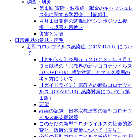
調査・研究
第１回 寄附・お布施・献金のキャッシュレ
ス化に関する学習会 【記録】
４月１日開催の関係団体シンポジウム後
援 ＜災害と宗教＞
災害と宗教
日宗連盟の意見・声明
新型コロナウイルス感染症（COVID-19）につい
て
【お知らせ】令和５（２０２３）年３月１
３日以降の「宗教界の新型コロナウイルス
（COVID-19）感染対策」とマスク着用の
考え方について
【ガイドライン】宗教界の新型コロナウイ
ルス（COVID-19）感染対策について（第
１版）
要望
経緯の記録 日本宗教連盟の新型コロナウ
イルス感染症対策
このたびの新型コロナウイルスの社会的影
響と、政府の支援策について（意見）
今般の新型コロナウイルス感染拡大への 日