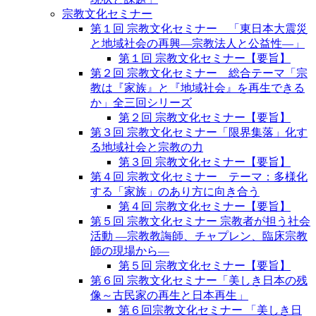
宗教文化セミナー
第１回 宗教文化セミナー 「東日本大震災
と地域社会の再興―宗教法人と公益性―」
第１回 宗教文化セミナー【要旨】
第２回 宗教文化セミナー 総合テーマ「宗
教は『家族』と『地域社会』を再生できる
か」全三回シリーズ
第２回 宗教文化セミナー【要旨】
第３回 宗教文化セミナー「限界集落」化す
る地域社会と宗教の力
第３回 宗教文化セミナー【要旨】
第４回 宗教文化セミナー テーマ：多様化
する「家族」のあり方に向き合う
第４回 宗教文化セミナー【要旨】
第５回 宗教文化セミナー 宗教者が担う社会
活動 ―宗教教誨師、チャプレン、臨床宗教
師の現場から―
第５回 宗教文化セミナー【要旨】
第６回 宗教文化セミナー「美しき日本の残
像～古民家の再生と日本再生」
第６回宗教文化セミナー 「美しき日