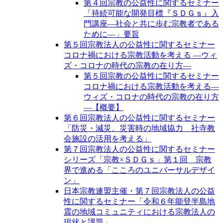
第４回宗教の公益性に関するセミナー
「持続可能な開発目標『ＳＤＧｓ』入
門講座―社会と共に歩む宗教者である
ために―」要旨
第５回宗教法人の公益性に関するセミナー
コロナ禍における宗教活動を考える ―ウィ
ズ・コロナの時代の宗教の在り方―
第５回宗教の公益性に関するセミナー
コロナ禍における宗教活動を考える―
ウィズ・コロナの時代の宗教の在り方
―【概要】
第６回宗教法人の公益性に関するセミナー
「防災・減災、災害時の地域協力 社寺教
会施設の活用を考える」
第７回宗教法人の公益性に関するセミナー
シリーズ「宗教×ＳＤＧｓ」第１回 宗教
界で進める「こころのユニバーサルデザイ
ン」
日本宗教連盟主催・第７回宗教法人の公益
性に関するセミナー「令和６年能登半島地
震の地域コミュニティにおける宗教法人の
現状と課題」