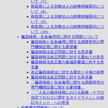
いて（7）
鳥取県による宗教法人の財務情報開示につ
いて（8）
鳥取県による宗教法人の財務情報開示につ
いて（9）
鳥取県による宗教法人の財務情報開示につ
いて（10）
臓器移植・生命倫理等に関する問題について
臓器移植と生命倫理に関する調査研究の専
門機関設置に関する要望書
臓器移植法改正問題に対する意見書
臓器移植法改正問題に対する重ねての意見
臓器移植法改正案の参議院審議に対する意
見書
改正臓器移植法に対する懸念と今後の姿勢
臓器移植法改正問題に対する意見書
「臓器移植と生命倫理に関する調査研究の
専門機関設置に関する要望書」
「『人生の最終段階における医療・ケアの
決定プロセスに関するガイドライン』の改
訂ポイント」への意見
中教審中間報告について