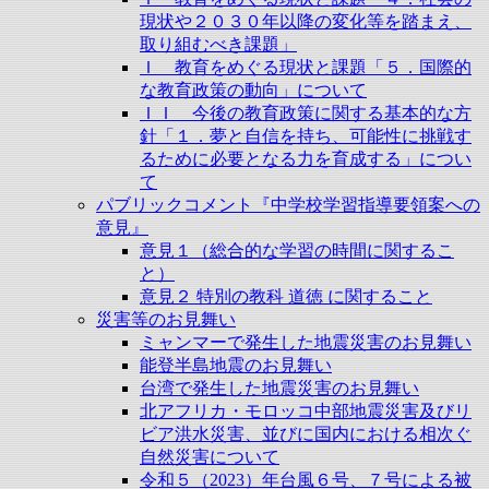
現状や２０３０年以降の変化等を踏まえ、
取り組むべき課題」
Ｉ 教育をめぐる現状と課題「５．国際的
な教育政策の動向」について
ＩＩ 今後の教育政策に関する基本的な方
針「１．夢と自信を持ち、可能性に挑戦す
るために必要となる力を育成する」につい
て
パブリックコメント『中学校学習指導要領案への
意見』
意見１（総合的な学習の時間に関するこ
と）
意見２ 特別の教科 道徳 に関すること
災害等のお見舞い
ミャンマーで発生した地震災害のお見舞い
能登半島地震のお見舞い
台湾で発生した地震災害のお見舞い
北アフリカ・モロッコ中部地震災害及びリ
ビア洪水災害、並びに国内における相次ぐ
自然災害について
令和５（2023）年台風６号、７号による被