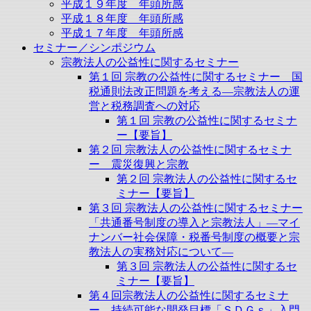
平成１９年度 年頭所感
平成１８年度 年頭所感
平成１７年度 年頭所感
セミナー／シンポジウム
宗教法人の公益性に関するセミナー
第１回 宗教の公益性に関するセミナー 国
税通則法改正問題を考える―宗教法人の運
営と税務調査への対応
第１回 宗教の公益性に関するセミナ
ー【要旨】
第２回 宗教法人の公益性に関するセミナ
ー 震災復興と宗教
第２回 宗教法人の公益性に関するセ
ミナー【要旨】
第３回 宗教法人の公益性に関するセミナー
「共通番号制度の導入と宗教法人」―マイ
ナンバー社会保障・税番号制度の概要と宗
教法人の実務対応について―
第３回 宗教法人の公益性に関するセ
ミナー【要旨】
第４回宗教法人の公益性に関するセミナ
ー 持続可能な開発目標「ＳＤＧｓ」入門