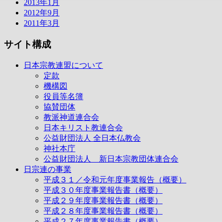
2013年1月
2012年9月
2011年3月
サイト構成
日本宗教連盟について
定款
機構図
役員等名簿
協賛団体
教派神道連合会
日本キリスト教連合会
公益財団法人 全日本仏教会
神社本庁
公益財団法人 新日本宗教団体連合会
日宗連の事業
平成３１／令和元年度事業報告（概要）
平成３０年度事業報告書（概要）
平成２９年度事業報告書（概要）
平成２８年度事業報告書（概要）
平成２７年度事業報告書（概要）