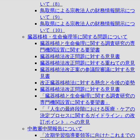
いて（8）
鳥取県による宗教法人の財務情報開示につ
いて（9）
鳥取県による宗教法人の財務情報開示につ
いて（10）
臓器移植・生命倫理等に関する問題について
臓器移植と生命倫理に関する調査研究の専
門機関設置に関する要望書
臓器移植法改正問題に対する意見書
臓器移植法改正問題に対する重ねての意見
臓器移植法改正案の参議院審議に対する意
見書
改正臓器移植法に対する懸念と今後の姿勢
臓器移植法改正問題に対する意見書
「臓器移植と生命倫理に関する調査研究の
専門機関設置に関する要望書」
「『人生の最終段階における医療・ケアの
決定プロセスに関するガイドライン』の改
訂ポイント」への意見
中教審中間報告について
「次期学習指導要領等に向けたこれまでの