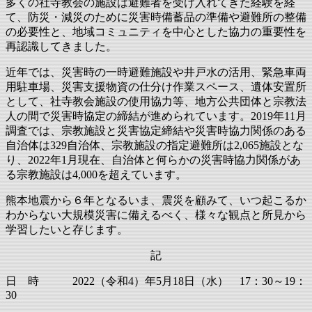
多くの社寺教会の施設は避難者を受け入れてきた経験を経
て、防災・減災のために災害時備蓄品の準備や避難所の整備
の必要性と、地域コミュニティを中心とした協力の重要性を
再認識してきました。
近年では、災害時の一時避難施設や井戸水の活用、緊急車両
用駐車場、災害支援物資の仕分け作業スペース、遺体安置所
として、社寺教会施設の使用協力等、地方公共団体と宗教法
人の間で災害時協定の締結が進められています。2019年11月
調査では、宗教施設と災害協定締結や災害時協力関係のある
自治体は329自治体、宗教施設の指定避難所は2,065施設とな
り、2022年1月現在、自治体と何らかの災害時協力関係があ
る宗教施設は4,000を超えています。
熊本地震から６年となるいま、震災を顧みて、いつ起こるか
わからない大規模災害に備えるべく、様々な観点と所見から
学習したいと存じます。
記
日 時 2022（令和4）年5月18日（水） 17：30～19：
30