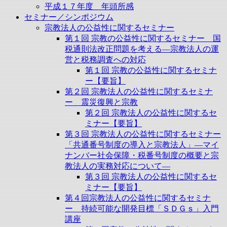
平成１７年度 年頭所感
セミナー／シンポジウム
宗教法人の公益性に関するセミナー
第１回 宗教の公益性に関するセミナー 国
税通則法改正問題を考える―宗教法人の運
営と税務調査への対応
第１回 宗教の公益性に関するセミナ
ー【要旨】
第２回 宗教法人の公益性に関するセミナ
ー 震災復興と宗教
第２回 宗教法人の公益性に関するセ
ミナー【要旨】
第３回 宗教法人の公益性に関するセミナー
「共通番号制度の導入と宗教法人」―マイ
ナンバー社会保障・税番号制度の概要と宗
教法人の実務対応について―
第３回 宗教法人の公益性に関するセ
ミナー【要旨】
第４回宗教法人の公益性に関するセミナ
ー 持続可能な開発目標「ＳＤＧｓ」入門
講座