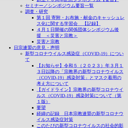
セミナー／シンポジウム要旨一覧
調査・研究
第１回 寄附・お布施・献金のキャッシュレ
ス化に関する学習会 【記録】
４月１日開催の関係団体シンポジウム後
援 ＜災害と宗教＞
災害と宗教
日宗連盟の意見・声明
新型コロナウイルス感染症（COVID-19）につい
て
【お知らせ】令和５（２０２３）年３月１
３日以降の「宗教界の新型コロナウイルス
（COVID-19）感染対策」とマスク着用の
考え方について
【ガイドライン】宗教界の新型コロナウイ
ルス（COVID-19）感染対策について（第
１版）
要望
経緯の記録 日本宗教連盟の新型コロナウ
イルス感染症対策
このたびの新型コロナウイルスの社会的影