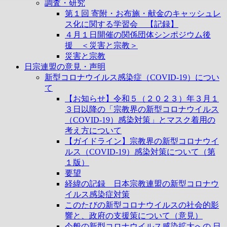
調査・研究
第１回 寄附・お布施・献金のキャッシュレ
ス化に関する学習会 【記録】
４月１日開催の関係団体シンポジウム後
援 ＜災害と宗教＞
災害と宗教
日宗連盟の意見・声明
新型コロナウイルス感染症（COVID-19）につい
て
【お知らせ】令和５（２０２３）年３月１
３日以降の「宗教界の新型コロナウイルス
（COVID-19）感染対策」とマスク着用の
考え方について
【ガイドライン】宗教界の新型コロナウイ
ルス（COVID-19）感染対策について（第
１版）
要望
経緯の記録 日本宗教連盟の新型コロナウ
イルス感染症対策
このたびの新型コロナウイルスの社会的影
響と、政府の支援策について（意見）
今般の新型コロナウイルス感染拡大への 日