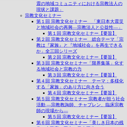
震の地域コミュニティにおける宗教法人の
現状と課題」
宗教文化セミナー
第１回 宗教文化セミナー 「東日本大震災
と地域社会の再興―宗教法人と公益性―」
第１回 宗教文化セミナー【要旨】
第２回 宗教文化セミナー 総合テーマ「宗
教は『家族』と『地域社会』を再生できる
か」全三回シリーズ
第２回 宗教文化セミナー【要旨】
第３回 宗教文化セミナー「限界集落」化す
る地域社会と宗教の力
第３回 宗教文化セミナー【要旨】
第４回 宗教文化セミナー テーマ：多様化
する「家族」のあり方に向き合う
第４回 宗教文化セミナー【要旨】
第５回 宗教文化セミナー 宗教者が担う社会
活動 ―宗教教誨師、チャプレン、臨床宗教
師の現場から―
第５回 宗教文化セミナー【要旨】
第６回 宗教文化セミナー「美しき日本の残