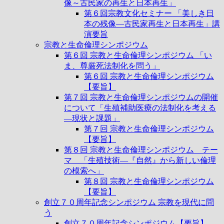
像～古民家の再生と日本再生」
第６回宗教文化セミナー 「美しき日
本の残像―古民家再生と日本再生」講
演要旨
宗教と生命倫理シンポジウム
第６回 宗教と生命倫理シンポジウム 「い
ま、尊厳死法制化を問う」
第６回 宗教と生命倫理シンポジウム
【要旨】
第７回 宗教と生命倫理シンポジウムの開催
について「生殖補助医療の法制化を考える
―現状と課題」
第７回 宗教と生命倫理シンポジウム
【要旨】
第８回 宗教と生命倫理シンポジウム テー
マ 「生殖技術―『自然』から新しい倫理
の模索へ」
第８回 宗教と生命倫理シンポジウム
【要旨】
創立７０周年記念シンポジウム 宗教を現代に問
う
創立７０周年記念シンポジウム【要旨】