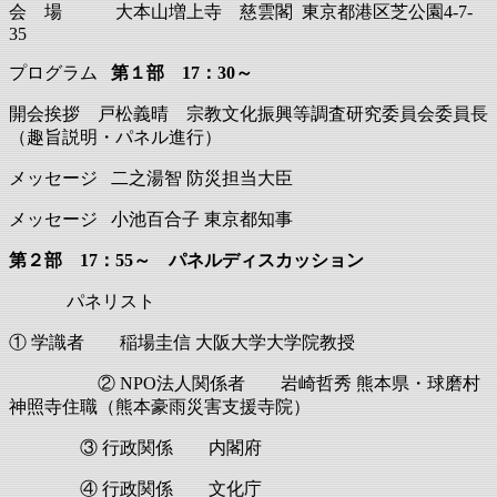
会 場 大本山増上寺 慈雲閣 東京都港区芝公園4-7-
35
プログラム
第１部 17：30～
開会挨拶 戸松義晴 宗教文化振興等調査研究委員会委員長
（趣旨説明・パネル進行）
メッセージ 二之湯智 防災担当大臣
メッセージ 小池百合子 東京都知事
第２部 17：55～ パネルディスカッション
パネリスト
① 学識者 稲場圭信 大阪大学大学院教授
② NPO法人関係者 岩崎哲秀 熊本県・球磨村
神照寺住職（熊本豪雨災害支援寺院）
③ 行政関係 内閣府
④ 行政関係 文化庁