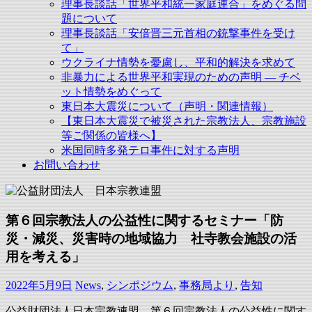
理事長談話「世界平和統一家庭連合」をめぐる問
題について
理事長談話「安倍晋三元首相の銃撃事件を受け
て」
ウクライナ情勢を憂慮し、平和的解決を求めて
非暴力による世界平和実現のための声明 ― チベ
ット情勢をめぐって
東日本大震災について（声明・関連情報）
【東日本大震災で被災された宗教法人、宗教施設
等ご関係の皆様へ】
米国同時多発テロ事件に対する声明
お問い合わせ
第６回宗教法人の公益性に関するセミナー「防
災・減災、災害時の地域協力 社寺教会施設の活
用を考える」
2022年5月9日
News
,
シンポジウム
,
事務局より
,
告知
公益財団法人日本宗教連盟 第６回宗教法人の公益性に関す