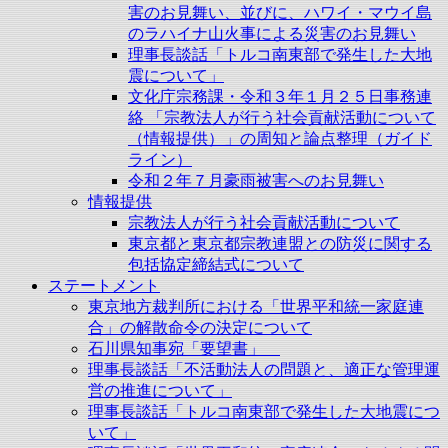
害のお見舞い、並びに、ハワイ・マウイ島
のラハイナ山火事による災害のお見舞い
理事長談話「トルコ南東部で発生した大地
震について」
文化庁宗務課・令和３年１月２５日事務連
絡 「宗教法人が行う社会貢献活動について
（情報提供）」の周知と論点整理（ガイド
ライン）
令和２年７月豪雨被害へのお見舞い
情報提供
宗教法人が行う社会貢献活動について
東京都と東京都宗教連盟との防災に関する
包括協定締結式について
ステートメント
東京地方裁判所における「世界平和統一家庭連
合」の解散命令の決定について
石川県知事宛「要望書」
理事長談話「不活動法人の問題と、適正な管理運
営の推進について」
理事長談話「トルコ南東部で発生した大地震につ
いて」