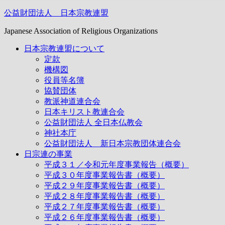
Skip
公益財団法人 日本宗教連盟
to
content
Japanese Association of Religious Organizations
日本宗教連盟について
定款
機構図
役員等名簿
協賛団体
教派神道連合会
日本キリスト教連合会
公益財団法人 全日本仏教会
神社本庁
公益財団法人 新日本宗教団体連合会
日宗連の事業
平成３１／令和元年度事業報告（概要）
平成３０年度事業報告書（概要）
平成２９年度事業報告書（概要）
平成２８年度事業報告書（概要）
平成２７年度事業報告書（概要）
平成２６年度事業報告書（概要）