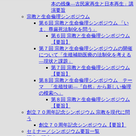
本の残像―古民家再生と日本再生」講
演要旨
宗教と生命倫理シンポジウム
第６回 宗教と生命倫理シンポジウム 「い
ま、尊厳死法制化を問う」
第６回 宗教と生命倫理シンポジウム
【要旨】
第７回 宗教と生命倫理シンポジウムの開催
について「生殖補助医療の法制化を考える
―現状と課題」
第７回 宗教と生命倫理シンポジウム
【要旨】
第８回 宗教と生命倫理シンポジウム テー
マ 「生殖技術―『自然』から新しい倫理
の模索へ」
第８回 宗教と生命倫理シンポジウム
【要旨】
創立７０周年記念シンポジウム 宗教を現代に問
う
創立７０周年記念シンポジウム【要旨】
セミナー／シンポジウム要旨一覧