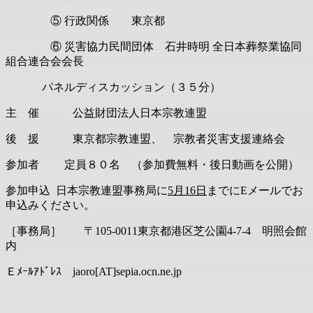
⑤ 行政関係 東京都
⑥ 災害協力民間団体 石井時明 全日本葬祭業協同
組合連合会会長
パネルディスカッション（３５分）
主 催 公益財団法人日本宗教連盟
後 援 東京都宗教連盟、 宗教者災害支援連絡会
参加者 定員８０名 （参加費無料・後日動画を公開）
参加申込 日本宗教連盟事務局に
5月16日
までにEメールでお
申込みください。
［事務局］ 〒105-0011東京都港区芝公園4-7-4 明照会館
内
Ｅﾒｰﾙｱﾄﾞﾚｽ jaoro[AT]sepia.ocn.ne.jp