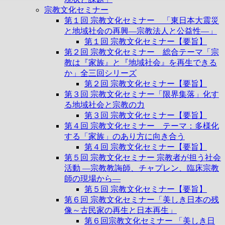
宗教文化セミナー
第１回 宗教文化セミナー 「東日本大震災
と地域社会の再興―宗教法人と公益性―」
第１回 宗教文化セミナー【要旨】
第２回 宗教文化セミナー 総合テーマ「宗
教は『家族』と『地域社会』を再生できる
か」全三回シリーズ
第２回 宗教文化セミナー【要旨】
第３回 宗教文化セミナー「限界集落」化す
る地域社会と宗教の力
第３回 宗教文化セミナー【要旨】
第４回 宗教文化セミナー テーマ：多様化
する「家族」のあり方に向き合う
第４回 宗教文化セミナー【要旨】
第５回 宗教文化セミナー 宗教者が担う社会
活動 ―宗教教誨師、チャプレン、臨床宗教
師の現場から―
第５回 宗教文化セミナー【要旨】
第６回 宗教文化セミナー「美しき日本の残
像～古民家の再生と日本再生」
第６回宗教文化セミナー 「美しき日