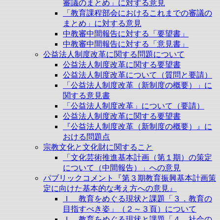
審議のまとめ」に対する意見
「教育課程部会におけるこれまでの審議の
まとめ」に対する意見
中教審中間報告に対する「要望書」
中教審中間報告に対する「意見書」
公益法人制度改革に関する問題について
公益法人制度改革に関する要望書
公益法人制度改革について（質問と要請）
「公益法人制度改革（新制度の概要）」に
関する意見書
「公益法人制度改革」について（要請）
公益法人制度改革に関する要望書
『公益法人制度改革（新制度の概要）』に
おける問題点
宗教文化と文化財に関すること
「文化芸術推進基本計画（第１期）の策定
について（中間報告）」への意見
パブリックコメント『第３期教育振興基本計画策
定に向けた基本的な考え方への意見』
Ｉ 教育をめぐる現状と課題「３．教育の
目指すべき姿」（２～３頁）について
Ｉ 教育をめぐる現状と課題「４．社会の