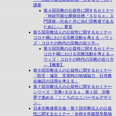
講座
第４回宗教の公益性に関するセミナー
「持続可能な開発目標『ＳＤＧｓ』入
門講座―社会と共に歩む宗教者である
ために―」要旨
第５回宗教法人の公益性に関するセミナー
コロナ禍における宗教活動を考える ―ウィ
ズ・コロナの時代の宗教の在り方―
第５回宗教の公益性に関するセミナー
コロナ禍における宗教活動を考える―
ウィズ・コロナの時代の宗教の在り方
―【概要】
第６回宗教法人の公益性に関するセミナー
「防災・減災、災害時の地域協力 社寺教
会施設の活用を考える」
第７回宗教法人の公益性に関するセミナー
シリーズ「宗教×ＳＤＧｓ」第１回 宗教
界で進める「こころのユニバーサルデザイ
ン」
日本宗教連盟主催・第７回宗教法人の公益
性に関するセミナー「令和６年能登半島地