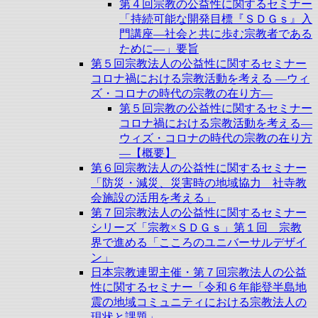
第４回宗教の公益性に関するセミナー
「持続可能な開発目標『ＳＤＧｓ』入
門講座―社会と共に歩む宗教者である
ために―」要旨
第５回宗教法人の公益性に関するセミナー
コロナ禍における宗教活動を考える ―ウィ
ズ・コロナの時代の宗教の在り方―
第５回宗教の公益性に関するセミナー
コロナ禍における宗教活動を考える―
ウィズ・コロナの時代の宗教の在り方
―【概要】
第６回宗教法人の公益性に関するセミナー
「防災・減災、災害時の地域協力 社寺教
会施設の活用を考える」
第７回宗教法人の公益性に関するセミナー
シリーズ「宗教×ＳＤＧｓ」第１回 宗教
界で進める「こころのユニバーサルデザイ
ン」
日本宗教連盟主催・第７回宗教法人の公益
性に関するセミナー「令和６年能登半島地
震の地域コミュニティにおける宗教法人の
現状と課題」